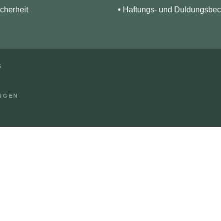
icherheit
•
Haftungs- und Duldungsbec
G
UNGEN