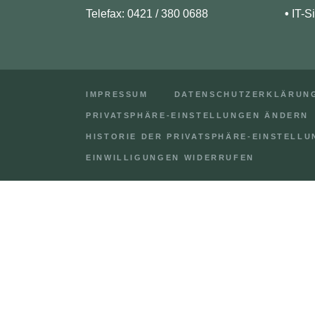
Telefax: 0421 / 380 0688
•
IT-S
IMPRESSUM
DATENSCHUTZERKLÄRUN
PRIVATSPHÄRE-EINSTELLUNGEN ÄNDERN
HISTORIE DER PRIVATSPHÄRE-EINSTELL
EINWILLIGUNGEN WIDERRUFEN