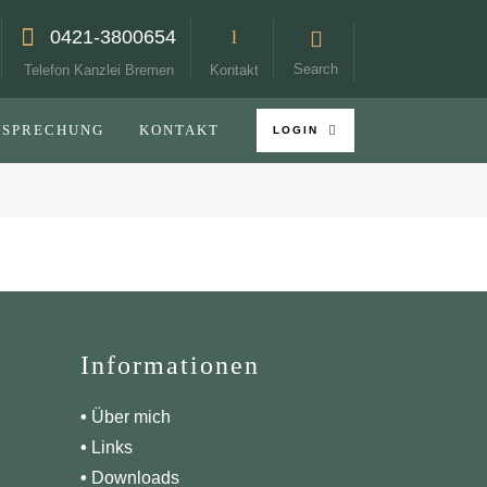
0421-3800654
Search
Telefon Kanzlei Bremen
Kontakt
TSPRECHUNG
KONTAKT
LOGIN
Informationen
•
Über mich
•
Links
•
Downloads