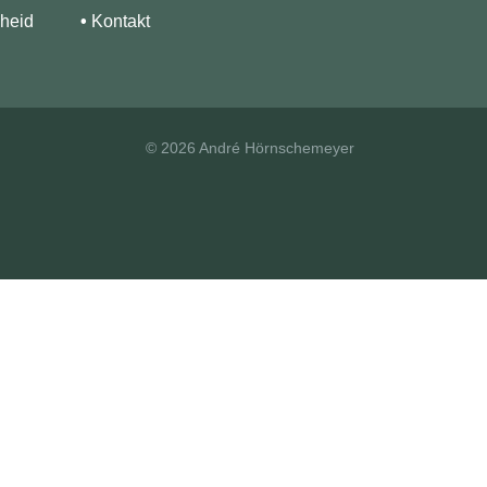
heid
•
Kontakt
©
2026 André Hörnschemeyer