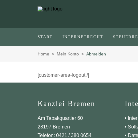
START
INTERNETRECHT
STEUERR
Home
>
Mein Konto
>
Abmelden
[customer-area-logout /]
Kanzlei Bremen
Int
Am Tabakquartier 60
•
Inter
28197 Bremen
•
Soft
Telefon: 0421 / 380 0654
•
Date