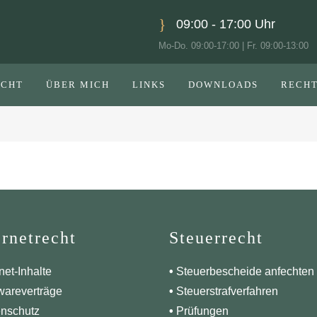
09:00 - 17:00 Uhr
Mo-Do. 09:00-17:00 | Fr. 09:00-13:00
ECHT
ÜBER MICH
LINKS
DOWNLOADS
RECH
ernetrecht
Steuerrecht
net-Inhalte
•
Steuerbescheide anfechten
wareverträge
•
Steuerstrafverfahren
nschutz
•
Prüfungen