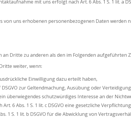
taufnahme mit uns erfolgt nach Art. 6 Abs. 1 S. 1 lit. a DS
rs von uns erhobenen personenbezogenen Daten werden nac
 an Dritte zu anderen als den im Folgenden aufgeführten Zw
ritte weiter, wenn:
ausdrückliche Einwilligung dazu erteilt haben,
lit. f DSGVO zur Geltendmachung, Ausübung oder Verteidigun
ein überwiegendes schutzwürdiges Interesse an der Nichtw
 Art. 6 Abs. 1 S. 1 lit. c DSGVO eine gesetzliche Verpflichtun
Abs. 1 S. 1 lit. b DSGVO für die Abwicklung von Vertragsverhäl